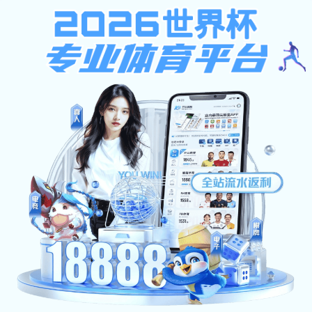
立即注册
球速体育官网 · 值得信赖的体育数据平
台
球速体育官网 专注于构建一个以赛事内容、数据服务与智能
分析为核心的数字生态平台，聚焦全球体育用户的实时信息
与多终端互动体验。平台以稳定技术架构和合规体系赢得市
场认可，深受球速体育(中国)体育官方网站用户喜爱。
技术驱动，性能优先
平台采用自研系统架构，持续优化加载速度与数据传
输流程，通过部署全球 CDN 加速节点，实现不同地